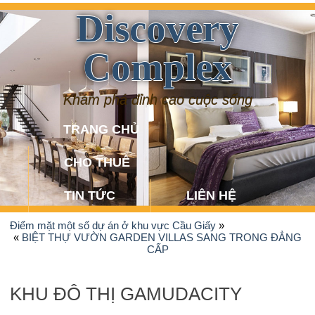
Discovery
Complex
Khám phá đỉnh cao cuộc sống
TRANG CHỦ
CHO THUÊ
TIN TỨC
LIÊN HỆ
Điểm mặt một số dự án ở khu vực Cầu Giấy
»
«
BIỆT THỰ VƯỜN GARDEN VILLAS SANG TRONG ĐẲNG
CẤP
KHU ĐÔ THỊ GAMUDACITY