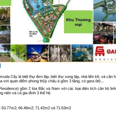
N
da City là biệt thự đơn lập, biệt thự song lập, nhà liền kề, và căn 
òa với quan điểm phong thủy châu á gồm 3 tầng, có gara ôtô…
esidence) gồm 2 tòa Bắc và Nam với các loại diện tích căn hộ linh
g niên và cả gia đình 3 thế hệ.
; 63.77m2; 66.46m2; 71.42m2 và 71.63m2