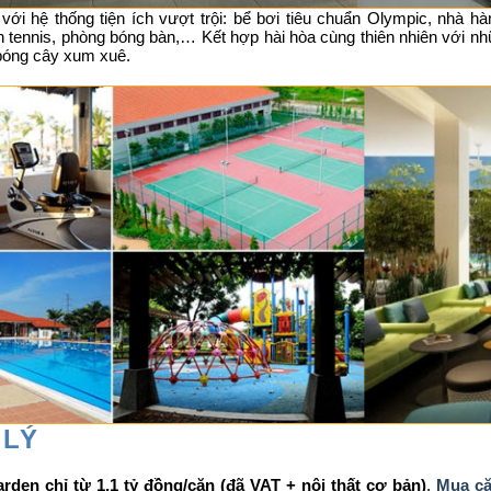
 với hệ thống tiện ích vượt trội: bể bơi tiêu chuẩn Olympic, nhà 
ân tennis, phòng bóng bàn,… Kết hợp hài hòa cùng thiên nhiên với n
bóng cây xum xuê.
 LÝ
en chỉ từ 1,1 tỷ đồng/căn (đã VAT + nội thất cơ bản)
.
Mua c