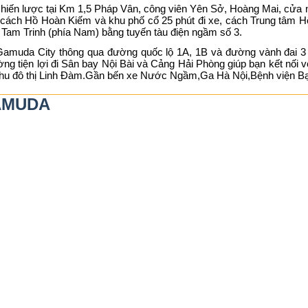
í chiến lược tại Km 1,5 Pháp Vân, công viên Yên Sở, Hoàng Mai, cửa 
cách Hồ Hoàn Kiếm và khu phố cổ 25 phút đi xe, cách Trung tâm Hội
 Tam Trinh (phía Nam) bằng tuyến tàu điện ngầm số 3.
 Gamuda City thông qua đường quốc lộ 1A, 1B và đường vành đai 3
ờng tiện lợi đi Sân bay Nội Bài và Cảng Hải Phòng giúp bạn kết nối
 khu đô thị Linh Đàm.Gần bến xe Nước Ngầm,Ga Hà Nội,Bệnh viện Bạ