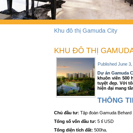
Khu đô thị Gamuda City
KHU ĐÔ THỊ GAMUD
Published
June 3,
Dự án Gamuda C
khuôn viên 500 
tuyệt đẹp. Với t
hiện đại mang tầ
THÔNG TI
Chủ đầu tư:
Tập đoàn Gamuda Behard t
Tổng số vốn đầu tư:
5 tỉ USD
Tổng diện tích đất:
500ha.