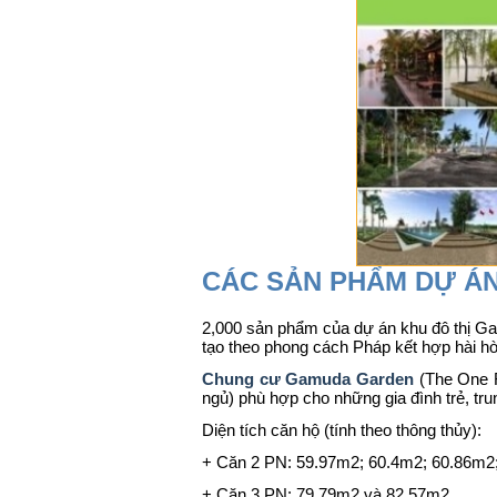
CÁC SẢN PHẨM DỰ Á
2,000 sản phẩm của dự án khu đô thị Gamu
tạo theo phong cách Pháp kết hợp hài h
Chung cư Gamuda Garden
(The One R
ngủ) phù hợp cho những gia đình trẻ, trun
Diện tích căn hộ (tính theo thông thủy):
+ Căn 2 PN: 59.97m2; 60.4m2; 60.86m2
+ Căn 3 PN: 79.79m2 và 82.57m2