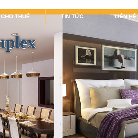
CHO THUÊ
TIN TỨC
LIÊN HỆ
mplex