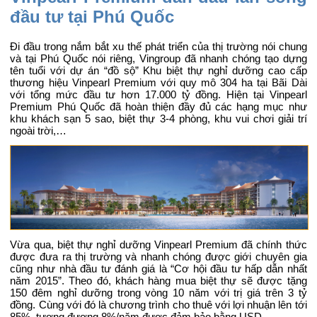
đầu tư tại Phú Quốc
Đi đầu trong nắm bắt xu thế phát triển của thị trường nói chung
và tại Phú Quốc nói riêng, Vingroup đã nhanh chóng tạo dựng
tên tuổi với dự án “đồ sộ” Khu biệt thự nghỉ dưỡng cao cấp
thương hiệu Vinpearl Premium với quy mô 304 ha tại Bãi Dài
với tổng mức đầu tư hơn 17.000 tỷ đồng. Hiện tại Vinpearl
Premium Phú Quốc đã hoàn thiện đầy đủ các hạng mục như
khu khách sạn 5 sao, biệt thự 3-4 phòng, khu vui chơi giải trí
ngoài trời,…
Vừa qua, biệt thự nghỉ dưỡng Vinpearl Premium đã chính thức
được đưa ra thị trường và nhanh chóng được giới chuyên gia
cũng như nhà đầu tư đánh giá là “Cơ hội đầu tư hấp dẫn nhất
năm 2015”. Theo đó, khách hàng mua biệt thự sẽ được tặng
150 đêm nghỉ dưỡng trong vòng 10 năm với trị giá trên 3 tỷ
đồng. Cùng với đó là chương trình cho thuê với lợi nhuận lên tới
85%, tương đương 8%/năm được đảm bảo bằng USD.