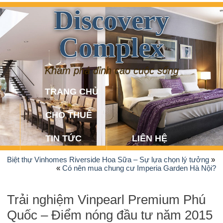
Discovery
Complex
Khám phá đỉnh cao cuộc sống
TRANG CHỦ
CHO THUÊ
TIN TỨC
LIÊN HỆ
Biệt thự Vinhomes Riverside Hoa Sữa – Sự lựa chọn lý tưởng
»
«
Có nên mua chung cư Imperia Garden Hà Nội?
Trải nghiệm Vinpearl Premium Phú
Quốc – Điểm nóng đầu tư năm 2015