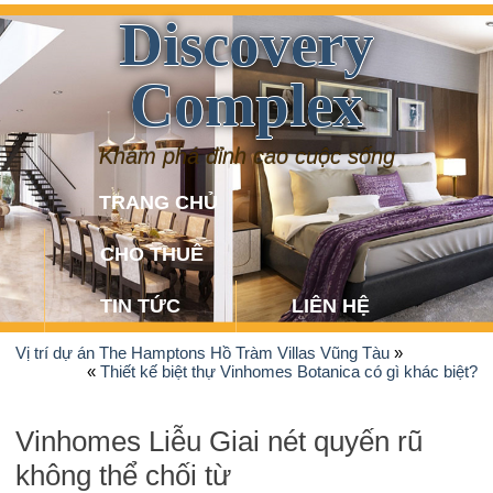
Discovery
Complex
Khám phá đỉnh cao cuộc sống
TRANG CHỦ
CHO THUÊ
TIN TỨC
LIÊN HỆ
Vị trí dự án The Hamptons Hồ Tràm Villas Vũng Tàu
»
«
Thiết kế biệt thự Vinhomes Botanica có gì khác biệt?
Vinhomes Liễu Giai nét quyến rũ
không thể chối từ