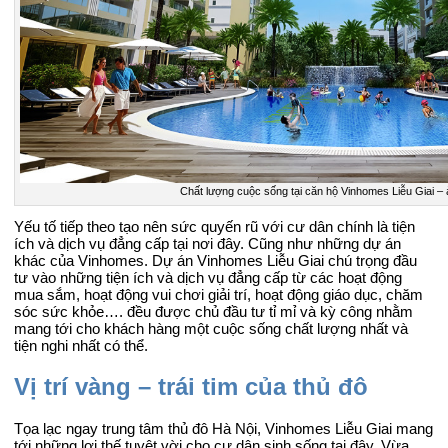
Chất lượng cuộc sống tại căn hộ Vinhomes Liễu Giai –
Yếu tố tiếp theo tạo nên sức quyến rũ với cư dân chính là tiện
ích và dịch vụ đẳng cấp tại nơi đây. Cũng như những dự án
khác của Vinhomes. Dự án Vinhomes Liễu Giai chú trọng đầu
tư vào những tiện ích và dịch vụ đẳng cấp từ các hoạt động
mua sắm, hoạt động vui chơi giải trí, hoạt động giáo dục, chăm
sóc sức khỏe…. đều được chủ đầu tư tỉ mỉ và kỳ công nhằm
mang tới cho khách hàng một cuộc sống chất lượng nhất và
tiện nghi nhất có thể.
Vị trí vàng – trái tim của thủ đô
Tọa lạc ngay trung tâm thủ đô Hà Nội, Vinhomes Liễu Giai mang
tới những lợi thế tuyệt vời cho cư dân sinh sống tại đây. Vừa