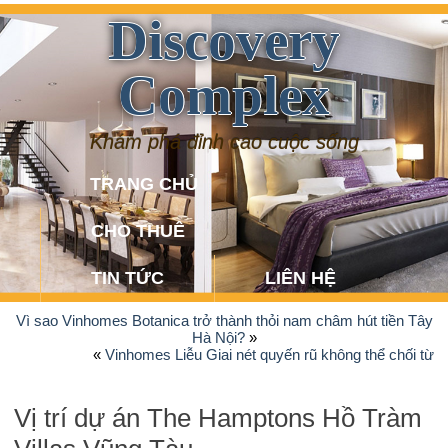
Discovery
Complex
Khám phá đỉnh cao cuộc sống
TRANG CHỦ
CHO THUÊ
TIN TỨC
LIÊN HỆ
Vì sao Vinhomes Botanica trở thành thỏi nam châm hút tiền Tây
Hà Nội?
»
«
Vinhomes Liễu Giai nét quyến rũ không thể chối từ
Vị trí dự án The Hamptons Hồ Tràm