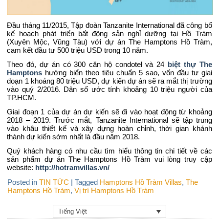
Đầu tháng 11/2015, Tập đoàn Tanzanite International đã công bố
kế hoạch phát triển bất động sản nghỉ dưỡng tại Hồ Tràm
(Xuyên Mộc, Vũng Tàu) với dự án The Hamptons Hồ Tràm,
cam kết đầu tư 500 triệu USD trong 10 năm.
Theo đó, dự án có 300 căn hộ condotel và 24
biệt thự The
Hamptons
hướng biển theo tiêu chuẩn 5 sao, vốn đầu tư giai
đoạn 1 khoảng 80 triệu USD, dự kiến dự án sẽ ra mắt thị trường
vào quý 2/2016. Dân số ước tính khoảng 10 triệu người của
TP.HCM.
Giai đoạn 1 của dự án dự kiến sẽ đi vào hoạt động từ khoảng
2018 – 2019. Trước mắt, Tanzanite International sẽ tập trung
vào khâu thiết kế và xây dựng hoàn chỉnh, thời gian khánh
thành dự kiến sớm nhất là đầu năm 2018.
Quý khách hàng có nhu cầu tìm hiểu thông tin chi tiết về các
sản phẩm dự án The Hamptons Hồ Tràm vui lòng truy cập
website:
http://hotramvillas.vn/
Posted in
TIN TỨC
|
Tagged
Hamptons Hồ Tràm Villas
,
The
Hamptons Hồ Tràm
,
Vị trí Hamptons Hồ Tràm
Tiếng Việt