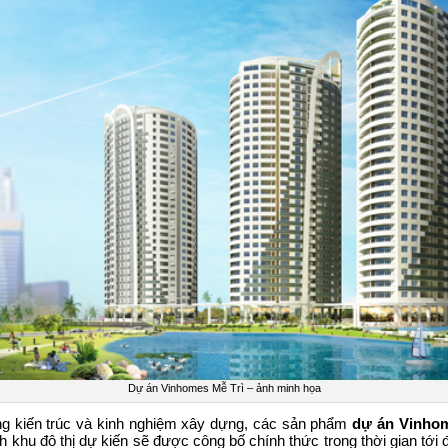
Dự án Vinhomes Mễ Trì – ảnh minh họa
ong kiến trúc và kinh nghiệm xây dựng, các sản phẩm
dự án Vinho
khu đô thị dự kiến sẽ được công bố chính thức trong thời gian tới