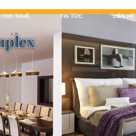
CHO THUÊ
TIN TỨC
LIÊN HỆ
mplex