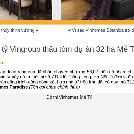
g thủy thịnh vượng
»
«
Vì sao Vinhomes Botanica trở t
tỷ Vingroup thâu tóm dự án 32 ha Mễ T
ia
ập đoàn Vingroup đã nhận chuyển nhượng 56,02 triệu cổ phần, ch
Công ty này có trụ sở tại số 7 Đại lộ Thăng Long, Hà Nội, là đơn vị 
hần công trình công cộng kết hợp nhà ở” trên khu đất có quy mô 32,1 
mes Paradise
(Tên gọi chưa chính thức)