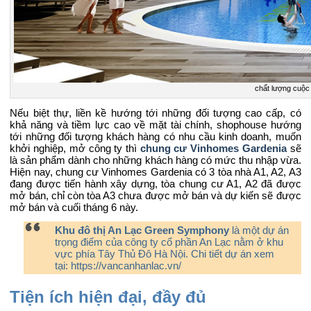
chất lượng cuộc
Nếu biệt thự, liền kề hướng tới những đối tượng cao cấp, có
khả năng và tiềm lực cao về mặt tài chính, shophouse hướng
tới những đối tượng khách hàng có nhu cầu kinh doanh, muốn
khởi nghiệp, mở công ty thì
chung cư Vinhomes Gardenia
sẽ
là sản phẩm dành cho những khách hàng có mức thu nhập vừa.
Hiện nay, chung cư Vinhomes Gardenia có 3 tòa nhà A1, A2, A3
đang được tiến hành xây dựng, tòa chung cư A1, A2 đã được
mở bán, chỉ còn tòa A3 chưa được mở bán và dự kiến sẽ được
mở bán và cuối tháng 6 này.
Khu đô thị An Lạc Green Symphony
là một dự án
trọng điểm của công ty cổ phần An Lạc nằm ở khu
vực phía Tây Thủ Đô Hà Nội. Chi tiết dự án xem
tại:
https://vancanhanlac.vn/
Tiện ích hiện đại, đầy đủ