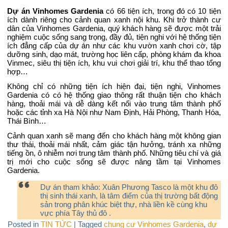
Dự án Vinhomes Gardenia
có 66 tiện ích, trong đó có 10 tiện
ích dành riêng cho cảnh quan xanh nội khu. Khi trở thành cư
dân của Vinhomes Gardenia, quý khách hàng sẽ được một trải
nghiệm cuộc sống sang trọng, đầy đủ, tiện nghi với hệ thống tiện
ích đẳng cấp của dự án như các khu vườn xanh chơi cờ, tập
dưỡng sinh, dạo mát, trường học liên cấp, phòng khám đa khoa
Vinmec, siêu thị tiện ích, khu vui chơi giải trí, khu thể thao tổng
hợp…
Không chỉ có những tiện ích hiện đại, tiện nghi, Vinhomes
Gardenia có có hệ thống giao thông rất thuận tiện cho khách
hàng, thoải mái và dễ dàng kết nối vào trung tâm thành phố
hoặc các tỉnh xa Hà Nội như Nam Định, Hải Phòng, Thanh Hóa,
Thái Bình…
Cảnh quan xanh sẽ mang đến cho khách hàng một không gian
thư thái, thoải mái nhất, cảm giác tận hưởng, tránh xa những
tiếng ồn, ô nhiễm nơi trung tâm thành phố. Những tiêu chí và giá
trị mới cho cuộc sống sẽ được nâng tầm tại Vinhomes
Gardenia.
Dự án tham khảo:
Xuân Phương Tasco
là một khu đô
thị sinh thái xanh, là tâm điểm của thị trường bất động
sản trong phân khúc biệt thự, nhà liền kề cùng khu
vực phía Tây thủ đô .
Posted in
TIN TỨC
|
Tagged
chung cư Vinhomes Gardenia
,
dự