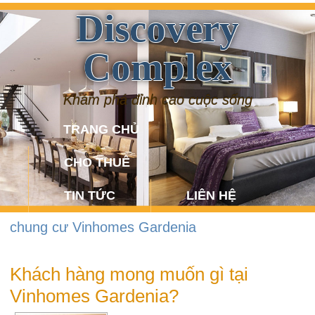
Discovery
Complex
Khám phá đỉnh cao cuộc sống
TRANG CHỦ
CHO THUÊ
TIN TỨC
LIÊN HỆ
chung cư Vinhomes Gardenia
Khách hàng mong muốn gì tại
Vinhomes Gardenia?