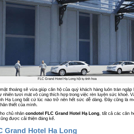
FLC Grand Hotel Hạ Long hội tụ tinh hoa
u mặt thoáng sẽ vừa giúp căn hộ của quý khách hàng luôn tràn ngập 
ự nhiên tươi mát vô cùng thích hợp trong việc rèn luyện sức khoẻ. Và 
nh Hạ Long bất cứ lúc nào trở nên hết sức dễ dàng. Đây cũng là m
ân thiết của mình.
 cho chủ nhân
c
ondotel FLC Grand Hotel Hạ Long
, tất cả các căn
ũng được cải thiện đáng kể.
C Grand Hotel Hạ Long