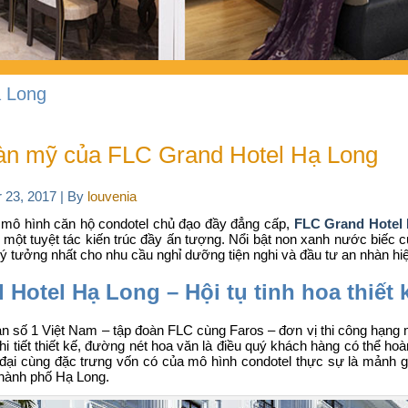
ạ Long
hoàn mỹ của FLC Grand Hotel Hạ Long
 23, 2017
|
By
louvenia
 mô hình căn hộ condotel chủ đạo đầy đẳng cấp,
FLC Grand Hotel
 một tuyệt tác kiến trúc đầy ấn tượng. Nổi bật non xanh nước biếc
lý tưởng nhất cho nhu cầu nghỉ dưỡng tiện nghi và đầu tư an nhàn hi
Hotel Hạ Long – Hội tụ tinh hoa thiết 
ản số 1 Việt Nam – tập đoàn FLC cùng Faros –
đơn vị thi công hạng
chi tiết thiết kế, đường nét hoa văn là điều quý khách hàng có thể hoà
 đại cùng đặc trưng vốn có của mô hình condotel thực sự là mảnh 
 thành phố Hạ Long.