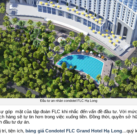
Đầu tư an nhàn condotel FLC Hạ Long
ua sự góp mặt của tập đoàn FLC khi nhắc đến vấn đề đầu tư. Với mứ
ch hàng sẽ tự tin hơn trong việc xuống tiền. Đồng thời, quyền sở hữ
h đầu tư dự án.
trí, tiện ích,
bảng giá Condotel FLC Grand Hotel Hạ Long
…quý kh