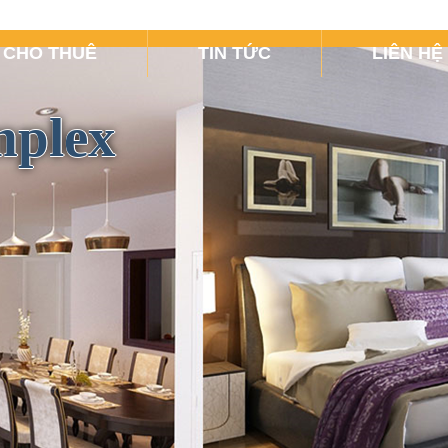
CHO THUÊ
TIN TỨC
LIÊN HỆ
mplex