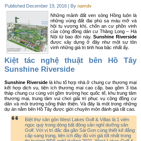
Published
December 19, 2016
|
By
namdv
Những mảnh đất ven sông Hồng luôn là
những vùng đất đai phù sa màu mỡ và
hội tụ vượng khí, chốn an cư phồn vinh
của cộng đồng dân cư Thăng Long – Hà
Nội từ bao đời này.
Sunshine Riverside
được xây dựng ở đây như một sự tôn
vinh những giá trị tinh hoa bậc nhất ấy.
Kiệt tác nghệ thuật bên Hồ Tây
Sunshine Riverside
Sunshine Riverside
là khu tổ hợp nhà ở chung cư thương mại
kết hợp dịch vụ, tiện ích thương mại cao cấp, bao gồm 3 tòa
tháp chung cư cùng với gồm trường học quốc tế, khu trung tâm
thương mại, trung tâm vui chơi giải trí phục vụ cộng đồng cư
dân và môi trường sống thân thiện. Và đây là một trong những
dự án nằm bên Hồ Tây được giới chuyên môn đánh giá rất cao.
Biệt thự sân gôn
West Lakes Golf & Villas
là 1 viên
ngọc quý trong dòng bất động sản nghỉ dưỡng sân
Golf. Với vị trí đắc địa gần Sài Gon cùng thiết kế đẳng
cấp sang trọng, tiện ích đầy đủ với giá tốt nhất trong
thị trường BĐS nghỉ dưỡng 2021. West Lakes Golf &