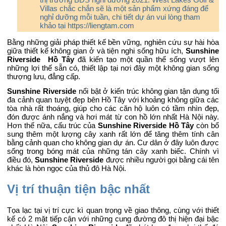
Villas chắc chắn sẽ là một sản phẩm xứng đáng để
nghỉ dưỡng mỗi tuần, chi tiết dự án vui lòng tham
khảo tại
https://liengtam.com
Bằng những giải pháp thiết kế bền vững, nghiên cứu sự hài hòa
giữa thiết kế không gian ở và tiện nghi sống hữu ích,
Sunshine
Riverside Hồ Tây
đã kiến tạo một quần thể sống vượt lên
những lợi thế sẵn có, thiết lập tại nơi đây một không gian sống
thượng lưu, đẳng cấp.
Sunshine Riverside
nổi bật ở kiến trúc không gian tận dụng tối
đa cảnh quan tuyệt đẹp bên Hồ Tây với khoảng không giữa các
tòa nhà rất thoáng, giúp cho các căn hộ luôn có tầm nhìn đẹp,
đón được ánh nắng và hơi mát từ con hồ lớn nhất Hà Nội này.
Hơn thế nữa, cấu trúc của
Sunshine Riverside Hồ Tây
còn bổ
sung thêm một lượng cây xanh rất lớn để tăng thêm tính cân
bằng cảnh quan cho không gian dự án. Cư dân ở đây luôn được
sống trong bóng mát của những tán cây xanh biếc. Chính vì
điều đó,
Sunshine Riverside
được nhiều người gọi bằng cái tên
khác là hòn ngọc của thủ đô Hà Nội.
Vị trí thuận tiện bậc nhất
Tọa lạc tại vị trí cực kì quan trọng về giao thông, cùng với thiết
kế có 2 mặt tiếp cận với những cung đường đô thị hiện đại bậc