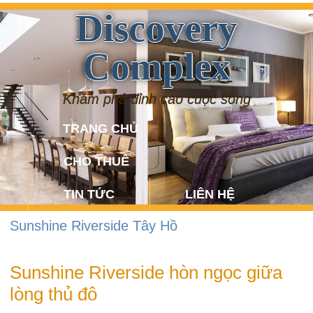
Discovery
Complex
Khám phá đỉnh cao cuộc sống
TRANG CHỦ
CHO THUÊ
TIN TỨC
LIÊN HỆ
Sunshine Riverside Tây Hồ
Sunshine Riverside hòn ngọc giữa
lòng thủ đô