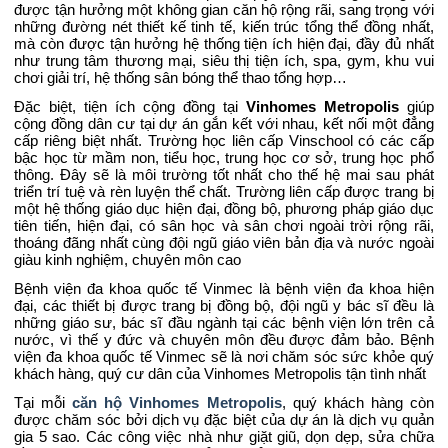
được tận hưởng một không gian căn hộ rộng rãi, sang trọng với
những đường nét thiết kế tinh tế, kiến trúc tổng thể đồng nhất,
mà còn được tận hưởng hệ thống tiện ích hiện đại, đầy đủ nhất
như trung tâm thương mại, siêu thị tiện ích, spa, gym, khu vui
chơi giải trí, hệ thống sân bóng thể thao tổng hợp…
Đặc biệt, tiện ích cộng đồng tại
Vinhomes Metropolis
giúp
cộng đồng dân cư tại dự án gắn kết với nhau, kết nối một đẳng
cấp riêng biệt nhất. Trường học liên cấp Vinschool có các cấp
bậc học từ mầm non, tiểu học, trung học cơ sở, trung học phổ
thông. Đây sẽ là môi trường tốt nhất cho thế hệ mai sau phát
triển trí tuệ và rèn luyện thể chất. Trường liên cấp được trang bị
một hệ thống giáo dục hiện đại, đồng bộ, phương pháp giáo dục
tiên tiến, hiện đại, có sân học và sân chơi ngoài trời rộng rãi,
thoáng đãng nhất cùng đội ngũ giáo viên bản địa và nước ngoài
giàu kinh nghiệm, chuyên môn cao
Bệnh viện đa khoa quốc tế Vinmec là bệnh viện đa khoa hiện
đại, các thiết bị được trang bị đồng bộ, đội ngũ y bác sĩ đều là
những giáo sư, bác sĩ đầu ngành tại các bệnh viện lớn trên cả
nước, vì thế y đức và chuyên môn đều được đảm bảo. Bệnh
viện đa khoa quốc tế Vinmec sẽ là nơi chăm sóc sức khỏe quý
khách hàng, quý cư dân của Vinhomes Metropolis tận tình nhất
Tại mỗi
căn hộ Vinhomes Metropolis
, quý khách hàng còn
được chăm sóc bởi dịch vụ đặc biệt của dự án là dịch vụ quản
gia 5 sao. Các công việc nhà như giặt giũ, dọn dẹp, sửa chữa