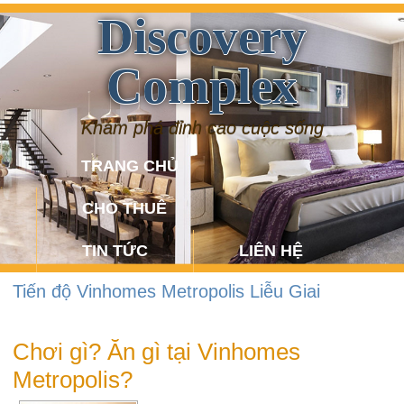
Discovery
Complex
Khám phá đỉnh cao cuộc sống
TRANG CHỦ
CHO THUÊ
TIN TỨC
LIÊN HỆ
Tiến độ Vinhomes Metropolis Liễu Giai
Chơi gì? Ăn gì tại Vinhomes
Metropolis?