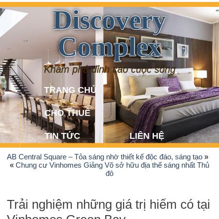
Discovery
Complex
Khám phá đỉnh cao cuộc sống
TRANG CHỦ
CHO THUÊ
TIN TỨC
LIÊN HỆ
AB Central Square – Tỏa sáng nhờ thiết kế độc đáo, sáng tạo
»
«
Chung cư Vinhomes Giảng Võ sở hữu địa thế sáng nhất Thủ
đô
Trải nghiệm những giá trị hiếm có tại