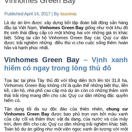
Vinhomes Green Bay
Published
April 14, 2017
|
By
louvenia
Là dự án lớn được xây dựng bởi tập đoàn bất động sản hàng
đầu tại Việt Nam,
Vinhomes Green Bay
giống như một khu đô
thị sinh thái đẳng cấp có một không hai với những giá trị khác
biệt. Sống tại căn hộ Vinhomes Green Bay các Quý cư dân
được trải nghiệm những điều thú vị cho cuộc sống thêm hoàn
hảo và hạnh phúc nhất.
Vinhomes Green Bay
– Vịnh xanh
hiếm có ngay trong lòng thủ đô
Tọa lạc tại phía Tây thủ đô với tổng diện tích lên tới 31.8 ha,
Vinhomes Green Bay không chỉ là quần thể những biệt thự, liền
kề, căn hộ, nhà phố cao cấp mà dự án còn có những thảm sinh
thái trải rộng mang đến cho các Quý cư dân những đặc quyền
hiếm có.
Tận dụng tối đa sự độc đáo của thiên nhiên,
chung cư
Vinhomes Green Bay
được bao phủ trọn vẹn bởi màu xanh
của cây cối và thảm thực vật đa dạng, của nước và của mây
trời, đem đến cho các Quý cư dân những trải nghiệm khác biệt.
Toàn bộ dự án giống như một viên ngọc xanh ấn tượng với một