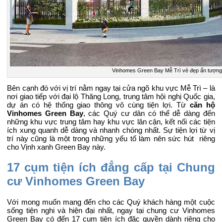
Vinhomes Green Bay Mễ Trì vẻ đẹp ấn tượng
Bên cạnh đó với vị trí nằm ngay tại cửa ngõ khu vực Mễ Trì – là
nơi giao tiếp với đại lộ Thăng Long, trung tâm hội nghị Quốc gia,
dự án có hệ thống giao thông vô cùng tiện lợi. Từ
căn hộ
Vinhomes Green Bay
, các Quý cư dân có thể dễ dàng đến
những khu vực trung tâm hay khu vực lân cận, kết nối các tiện
ích xung quanh dễ dàng và nhanh chóng nhất. Sự tiện lợi từ vị
trí này cũng là một trong những yếu tố làm nên sức hút riêng
cho Vịnh xanh Green Bay này.
17 cụm tiện ích đẳng cấp tại Chung
cư Vinhomes Green Bay
Với mong muốn mang đến cho các Quý khách hàng một cuộc
sống tiện nghi và hiện đại nhất, ngay tại chung cư Vinhomes
Green Bay có đến 17 cụm tiện ích đặc quyền dành riêng cho