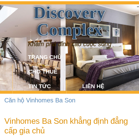
Discovery
Complex
Khám phá đỉnh cao cuộc sống
TRANG CHỦ
CHO THUÊ
TIN TỨC
LIÊN HỆ
Căn hộ Vinhomes Ba Son
Vinhomes Ba Son khẳng định đẳng
cấp gia chủ