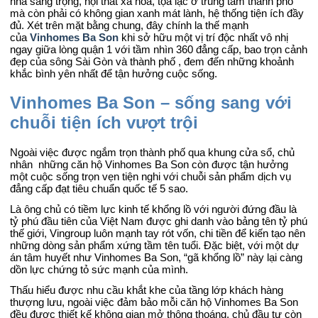
nhà sang trọng, nội thất xa hoa, tọa lạc ở trung tâm thành phố
mà còn phải có không gian xanh mát lành, hệ thống tiện ích đầy
đủ. Xét trên mặt bằng chung, đây chính la thế mạnh
của
Vinhomes Ba Son
khi sở hữu một vị trí độc nhất vô nhị
ngay giữa lòng quận 1 với tầm nhìn 360 đẳng cấp, bao trọn cảnh
đẹp của sông Sài Gòn và thành phố , đem đến những khoảnh
khắc bình yên nhất để tận hưởng cuộc sống.
Vinhomes Ba Son – sống sang với
chuỗi tiện ích vượt trội
Ngoài việc được ngắm trọn thành phố qua khung cửa sổ, chủ
nhân những căn hộ Vinhomes Ba Son còn được tận hưởng
một cuộc sống trọn vẹn tiện nghi với chuỗi sản phẩm dịch vụ
đẳng cấp đạt tiêu chuẩn quốc tế 5 sao.
Là ông chủ có tiềm lực kinh tế khổng lồ với người đứng đầu là
tỷ phú đầu tiên của Việt Nam được ghi danh vào bảng tên tỷ phú
thế giới, Vingroup luôn mạnh tay rót vốn, chi tiền để kiến tạo nên
những dòng sản phẩm xứng tầm tên tuổi. Đặc biệt, với một dự
án tâm huyết như Vinhomes Ba Son, “gã khổng lồ” này lại càng
dồn lực chứng tỏ sức mạnh của mình.
Thấu hiểu được nhu cầu khắt khe của tầng lớp khách hàng
thượng lưu, ngoài việc đảm bảo mỗi căn hộ Vinhomes Ba Son
đều được thiết kế không gian mở thông thoáng, chủ đầu tư còn