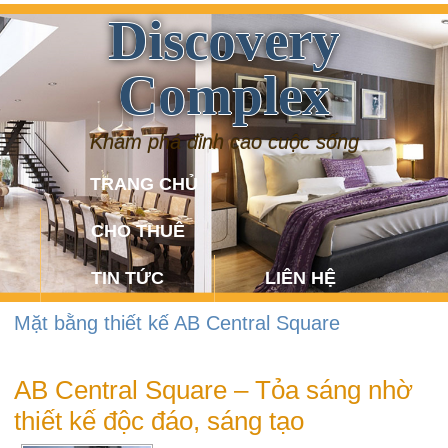
Discovery
Complex
Khám phá đỉnh cao cuộc sống
TRANG CHỦ
CHO THUÊ
TIN TỨC
LIÊN HỆ
Mặt bằng thiết kế AB Central Square
AB Central Square – Tỏa sáng nhờ
thiết kế độc đáo, sáng tạo