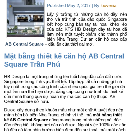
Published
May 2, 2017
|
By
louvenia
Lấy ý tưởng từ những căn hộ đầy nên
thơ và trữ tình của đảo quốc Singapore
kết hợp cùng bàn tay tài hoa, khéo léo
của các KTS HB Design đầy tài hoa đã
làm nên một tuyệt phẩm cho thành phố
biển Nha Trang: Dự án căn hộ cao cấp
AB Central Square
– dấu ấn của thời đại mới.
Mặt bằng thiết kế căn hộ AB Central
Square Trần Phú
HB Design là một trong những tên tuổi hàng đầu của đất nước
Singapore trong lĩnh vực thiết kế. Tập hợp tất cả những gì tinh
túy nhất trong các công trình của nhiều quốc gia trên thế giới đã
một lần nữa thể hiện được đẳng cấp cũng như trình độ thiết kế
của mình thông qua sự hoàn mỹ mà các căn hộ thuộc AB
Central Square sở hữu.
Được xây dựng theo khuôn mẫu như một chữ A tuyệt đẹp nép
mình bên bờ biển Nha Trang, chính vì thế mà
mặt bằng thiết
kế AB Central Square
cũng mang trong mình những nét độc
đáo riêng biệt không nơi nào có được. Ngoài việc 100% các căn
hộ đều có tầm nhìn hướng biển đem đến sự thoải mái một cách