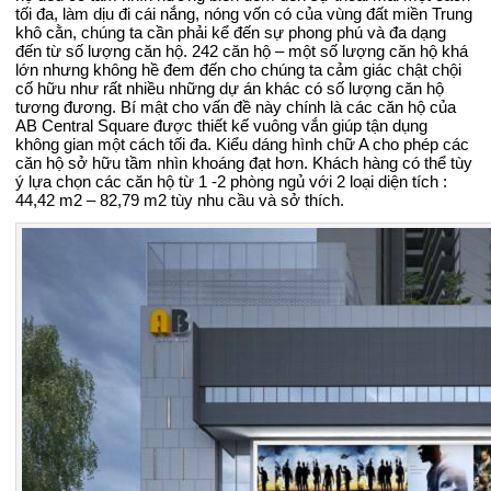
tối đa, làm dịu đi cái nắng, nóng vốn có của vùng đất miền Trung
khô cằn, chúng ta cần phải kể đến sự phong phú và đa dạng
đến từ số lượng căn hộ. 242 căn hộ – một số lượng căn hộ khá
lớn nhưng không hề đem đến cho chúng ta cảm giác chật chội
cố hữu như rất nhiều những dự án khác có số lượng căn hộ
tương đương. Bí mật cho vấn đề này chính là các căn hộ của
AB Central Square được thiết kế vuông vắn giúp tận dụng
không gian một cách tối đa. Kiểu dáng hình chữ A cho phép các
căn hộ sở hữu tầm nhìn khoáng đạt hơn. Khách hàng có thể tùy
ý lựa chọn các căn hộ từ 1 -2 phòng ngủ với 2 loại diện tích :
44,42 m2 – 82,79 m2 tùy nhu cầu và sở thích.