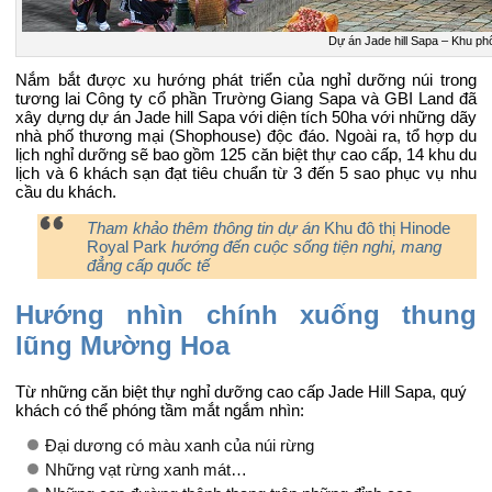
Dự án Jade hill Sapa – Khu p
Nắm bắt được xu hướng phát triển của nghỉ dưỡng núi trong
tương lai Công ty cổ phần Trường Giang Sapa và GBI Land đã
xây dựng dự án Jade hill Sapa với diện tích 50ha với những dãy
nhà phố thương mại (Shophouse) độc đáo. Ngoài ra, tổ hợp du
lịch nghỉ dưỡng sẽ bao gồm 125 căn biệt thự cao cấp, 14 khu du
lịch và 6 khách sạn đạt tiêu chuẩn từ 3 đến 5 sao phục vụ nhu
cầu du khách.
Tham khảo thêm thông tin dự án
Khu đô thị Hinode
Royal Park
hướng đến cuộc sống tiện nghi, mang
đẳng cấp quốc tế
Hướng nhìn chính xuống thung
lũng Mường Hoa
Từ những căn biệt thự nghỉ dưỡng cao cấp Jade Hill Sapa, quý
khách có thể phóng tầm mắt ngắm nhìn:
Đại dương có màu xanh của núi rừng
Những vạt rừng xanh mát…