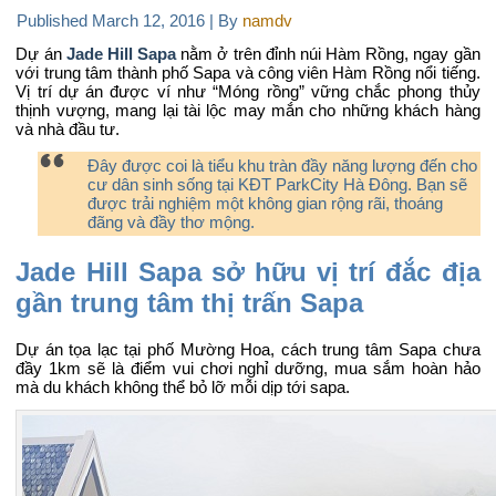
Published
March 12, 2016
|
By
namdv
Dự án
Jade Hill Sapa
nằm ở trên đỉnh núi Hàm Rồng, ngay gần
với trung tâm thành phố Sapa và công viên Hàm Rồng nổi tiếng.
Vị trí dự án được ví như “Móng rồng” vững chắc phong thủy
thịnh vượng, mang lại tài lộc may mắn cho những khách hàng
và nhà đầu tư.
Đây được coi là tiểu khu tràn đầy năng lượng đến cho
cư dân sinh sống tại
KĐT ParkCity Hà Đông
. Bạn sẽ
được trải nghiệm một không gian rộng rãi, thoáng
đãng và đầy thơ mộng.
Jade Hill Sapa sở hữu vị trí đắc địa
gần trung tâm thị trấn Sapa
Dự án tọa lạc tại phố Mường Hoa, cách trung tâm Sapa chưa
đầy 1km sẽ là điểm vui chơi nghỉ dưỡng, mua sắm hoàn hảo
mà du khách không thể bỏ lỡ mỗi dịp tới sapa.