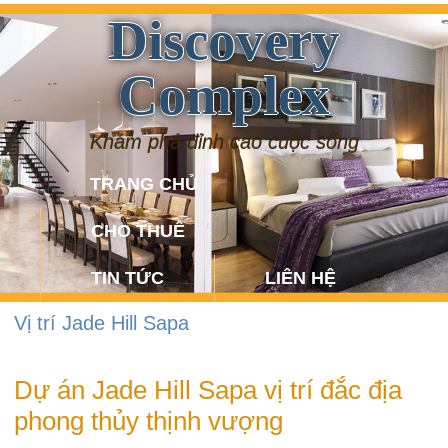
Discovery
Complex
Khám phá đỉnh cao cuộc sống
TRANG CHỦ
CHO THUÊ
TIN TỨC
LIÊN HỆ
Vị trí Jade Hill Sapa
Dự án Jade Hill Sapa vị trí đắc địa
phong thủy thịnh vượng