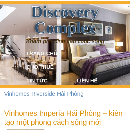
Discovery
Complex
Khám phá đỉnh cao cuộc sống
TRANG CHỦ
CHO THUÊ
TIN TỨC
LIÊN HỆ
Vinhomes Riverside Hải Phòng
Vinhomes Imperia Hải Phòng – kiến
tạo một phong cách sống mới