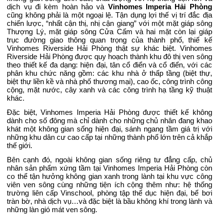
dịch vụ đi kèm hoàn hảo và
Vinhomes Imperia Hải Phòng
cũng không phải là một ngoại lệ. Tận dụng lợi thế vị trí đắc địa
chiến lược, “nhất cận thị, nhị cận giang” với một mặt giáp sông
Thượng Lý, mặt giáp sông Cửa Cấm và hai mặt còn lại giáp
trục đường giao thông quan trọng của thành phố, thiế kế
Vinhomes Riverside Hải Phòng thật sự khác biệt. Vinhomes
Riverside Hải Phòng được quy hoạch thành khu đô thị ven sông
theo thiết kế đa dạng: hiện đại, tân cổ điển và cổ điển, với các
phân khu chức năng gồm: các khu nhà ở thấp tầng (biệt thự,
biệt thự liền kề và nhà phố thương mại), cao ốc, công trình công
cộng, mặt nước, cây xanh và các công trình hạ tầng kỹ thuật
khác.
Đặc biệt, Vinhomes Imperia Hải Phòng được thiết kế không
dành cho số đông mà chỉ dành cho những chủ nhân đang khao
khát một không gian sống hiện đại, sánh ngang tầm giá trị với
những khu dân cư cao cấp tại những thành phố lớn trên cả khắp
thế giới.
Bên cạnh đó, ngoài không gian sống riêng tư đẳng cấp, chủ
nhân sản phẩm xứng tầm tại Vinhomes Imperia Hải Phòng còn
co thể tận hưởng không gian xanh trong lành tại khu vực công
viên ven sông cùng những tiện ích cộng thêm như: hệ thống
trường liên cấp Vinschool, phòng tập thể dục hiện đại, bể bơi
tràn bờ, nhà dịch vụ…và đặc biệt là bầu không khí trong lành và
những làn gió mát ven sông.